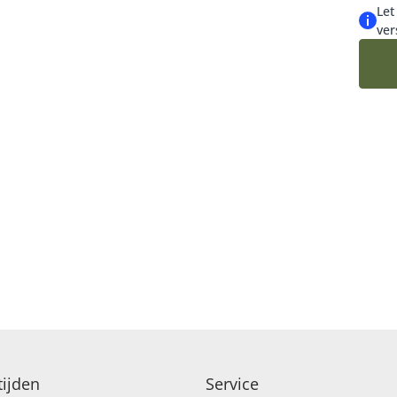
Met l
Let
ver
hun e
manie
ijden
Service