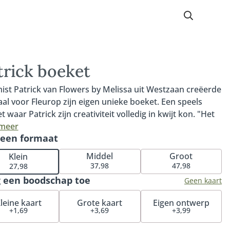
trick boeket
ist Patrick van Flowers by Melissa uit Westzaan creëerde
aal voor Fleurop zijn eigen unieke boeket. Een speels
 waar Patrick zijn creativiteit volledig in kwijt kon. "Het
 is kleurrijk, in plukstijl (mijn favoriet) en past helemaal
 meer
 een formaat
ij." Een absolute favoriet door de kleurstelling en speelse
r van schikken. Ideaal om jezelf cadeau te doen of
Middel
Groot
Klein
ie of vrienden mee te verrassen. Tip: combineer met onze
37,98
47,98
27,98
ssende vaas. De perfecte match voor dit boeket. Of maak
 een boodschap toe
Geen kaart
deau extra speciaal met onze heerlijke ambachtelijke
ns, chocolade of feestelijke bubbels. Het boeket van
leine kaart
Grote kaart
Eigen ontwerp
+1,69
+3,69
+3,99
ck maakt onderdeel uit van de 'Bloemisten collectie'. Een
 boeketten gemaakt door onze lokale Fleurop bloemisten.