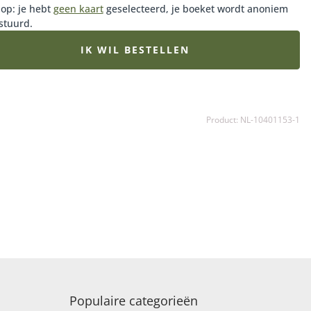
iefde voor het vak en passie voor bloemen. Allemaal met
 op: je hebt
geen kaart
geselecteerd, je boeket wordt anoniem
stuurd.
igen signature en herkenbaar door hun unieke stijl en
r van binden.
IK WIL BESTELLEN
Product: NL-10401153-1
Populaire categorieën